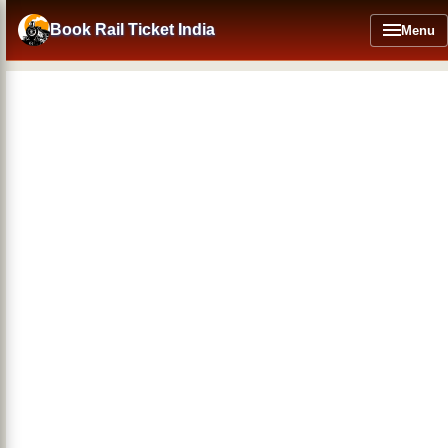
Skip
to
Book Rail Ticket India
Menu
main
content