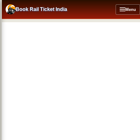
Skip
to
Book Rail Ticket India
Menu
main
content